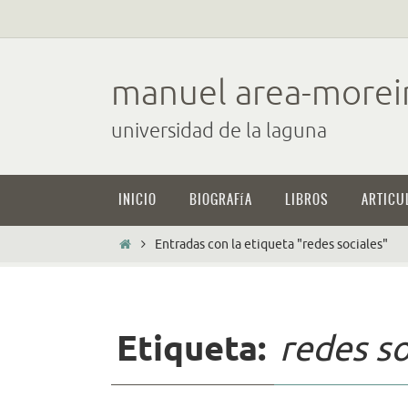
Ir
al
contenido
manuel area-morei
universidad de la laguna
Ir
INICIO
BIOGRAFÍA
LIBROS
ARTICU
al
contenido
Inicio
Entradas con la etiqueta "redes sociales"
Etiqueta:
redes so