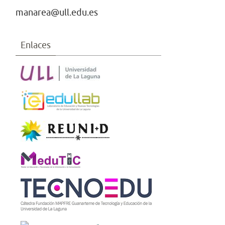
manarea@ull.edu.es
Enlaces