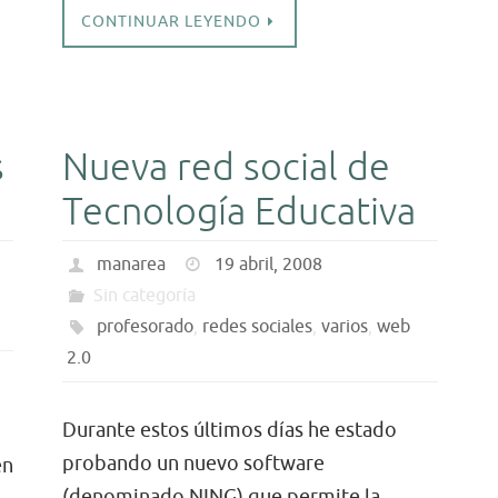
CONTINUAR LEYENDO
s
Nueva red social de
Tecnología Educativa
manarea
19 abril, 2008
Sin categoría
profesorado
,
redes sociales
,
varios
,
web
2.0
Durante estos últimos días he estado
probando un nuevo software
en
(denominado NING) que permite la