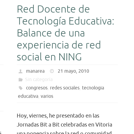
:
Red Docente de
k
Tecnología Educativa:
Balance de una
experiencia de red
social en NING
manarea
21 mayo, 2010
Sin categoría
congresos
,
redes sociales
,
tecnologia
educativa
,
varios
Hoy, viernes, he presentado en las
Jornadas Bit a Bit celebradas en Vitoria
s
una ponencia sobre la red o comunidad