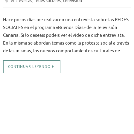
,
,
entrevistas
redes sociales
television
d
Hace pocos días me realizaron una entrevista sobre las REDES
p
SOCIALES en el programa «Buenos Días» de la Televisión
i
Canaria. Si lo deseais podeis ver el vídeo de dicha entrevista.
«
En la misma se abordan temas como la protesta social a través
t
de las mismas, los nuevos comportamientos culturales de…
d
CONTINUAR LEYENDO
l
t
u
L
«
y
s