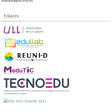
manarea@ull.edu.es
Enlaces