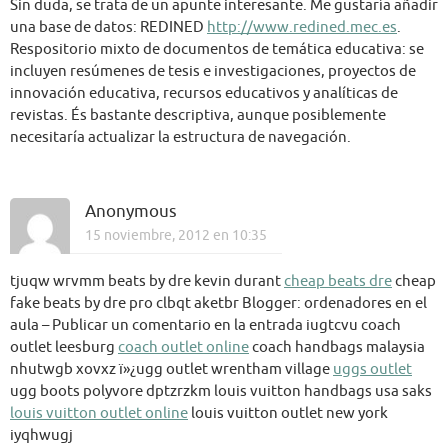
Sin duda, se trata de un apunte interesante. Me gustaría añadir
una base de datos: REDINED
http://www.redined.mec.es
.
Respositorio mixto de documentos de temática educativa: se
incluyen resúmenes de tesis e investigaciones, proyectos de
innovación educativa, recursos educativos y analíticas de
revistas. És bastante descriptiva, aunque posiblemente
necesitaría actualizar la estructura de navegación.
Anonymous
15 noviembre, 2012 en 10:35
tjuqw wrvmm beats by dre kevin durant
cheap beats dre
cheap
fake beats by dre pro clbqt aketbr Blogger: ordenadores en el
aula – Publicar un comentario en la entrada iugtcvu coach
outlet leesburg
coach outlet online
coach handbags malaysia
nhutwgb xovxz ï»¿ugg outlet wrentham village
uggs outlet
ugg boots polyvore dptzrzkm louis vuitton handbags usa saks
louis vuitton outlet online
louis vuitton outlet new york
iyqhwugj