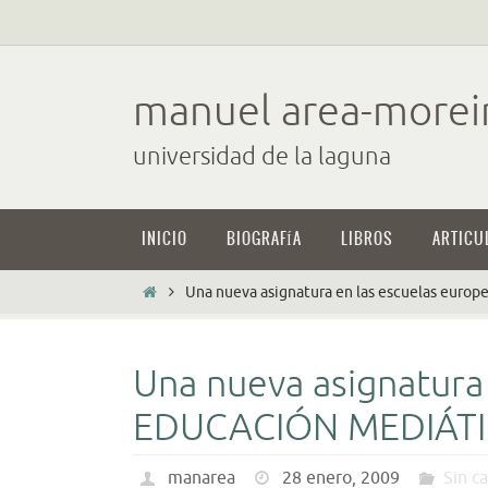
Ir
al
contenido
manuel area-morei
universidad de la laguna
Ir
INICIO
BIOGRAFÍA
LIBROS
ARTICU
al
contenido
Inicio
Una nueva asignatura en las escuelas eur
Una nueva asignatura 
EDUCACIÓN MEDIÁT
manarea
28 enero, 2009
Sin c