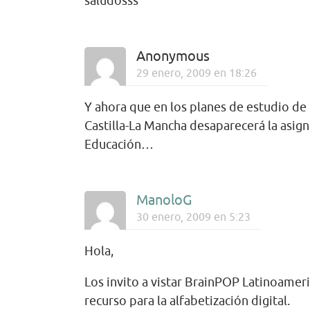
saludosss
Anonymous
29 enero, 2009 en 18:26
Y ahora que en los planes de estudio de
Castilla-La Mancha desaparecerá la asign
Educación…
ManoloG
30 enero, 2009 en 5:23
Hola,
Los invito a vistar BrainPOP Latinoamer
recurso para la alfabetización digital.