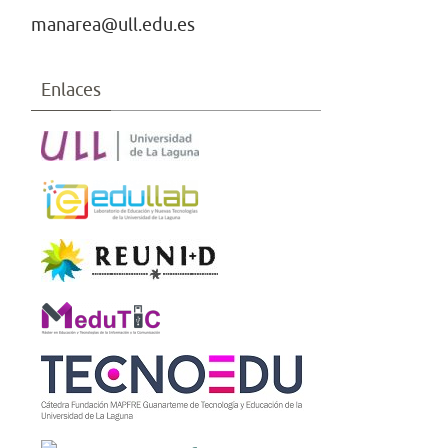
manarea@ull.edu.es
Enlaces