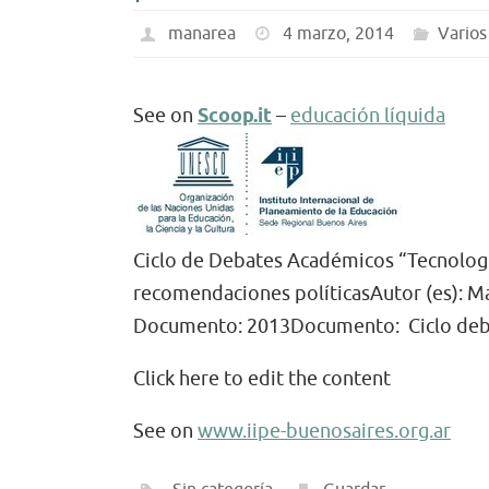
manarea
4 marzo, 2014
Varios
See on
Scoop.it
–
educación líquida
Ciclo de Debates Académicos “Tecnolog
recomendaciones políticasAutor (es): M
Documento: 2013Documento: Ciclo deba
Click here to edit the content
See on
www.iipe-buenosaires.org.ar