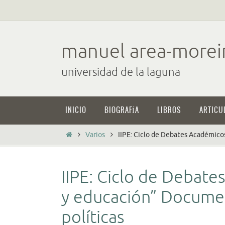
Ir
al
contenido
manuel area-morei
universidad de la laguna
Ir
INICIO
BIOGRAFÍA
LIBROS
ARTICU
al
contenido
Inicio
Varios
IIPE: Ciclo de Debates Académic
IIPE: Ciclo de Debat
y educación” Docume
políticas