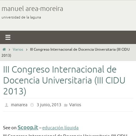
Ir
manuel area-moreira
al
universidad de la laguna
contenido
Inicio
Varios
III Congreso Internacional de Docencia Universitaria (III CIDU
2013)
III Congreso Internacional de
Docencia Universitaria (III CIDU
2013)
manarea
3 junio, 2013
Varios
Scoop.it
See on
–
educación líquida