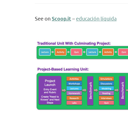
See on
Scoop.it
–
educación líquida