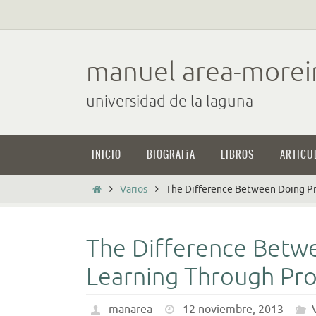
Ir
al
contenido
manuel area-morei
universidad de la laguna
Ir
INICIO
BIOGRAFÍA
LIBROS
ARTICU
al
contenido
Inicio
Varios
The Difference Between Doing Pr
The Difference Betwe
Learning Through Pro
manarea
12 noviembre, 2013