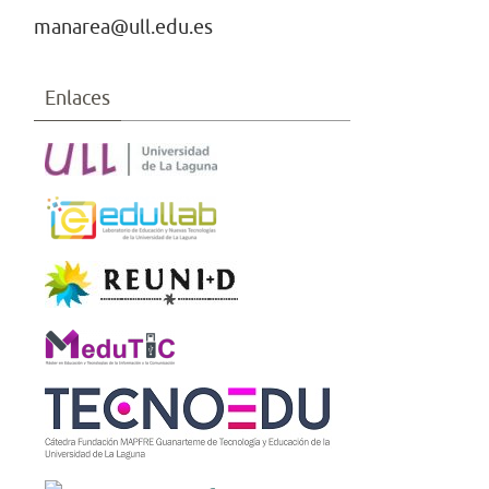
manarea@ull.edu.es
Enlaces