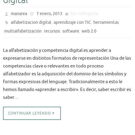
digital
d
Sin categoría
manarea
7 enero, 2013
p
,
,
,
alfabetizacion digital
aprendizaje con TIC
herramientas
i
,
,
,
multialfabetización
recursos
software
web 2.0
«
t
La alfabetización y competencia digital es aprender a
d
expresarse en distintos formatos de representación Una de las
competencias clave o relevantes en todo proceso
alfabetizador es la adquisición del dominio de los símbolos y
l
formas expresivas del lenguaje. Tradicionalmente a esto le
t
hemos llamado «aprender a escribir». Es decir, saber escribir es
u
saber…
L
CONTINUAR LEYENDO
«
y
s