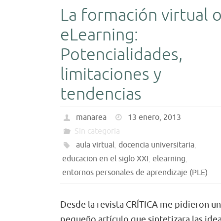
La formación virtual 
eLearning:
Potencialidades,
limitaciones y
tendencias
manarea
13 enero, 2013
Sin categoría
aula virtual
,
docencia universitaria
,
educacion en el siglo XXI
,
elearning
,
entornos personales de aprendizaje (PLE)
Desde la revista CRÍTICA me pidieron un
pequeño artículo que sintetizara las ide