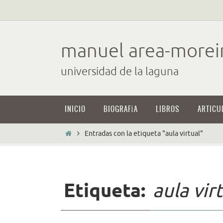
Ir
al
contenido
manuel area-morei
universidad de la laguna
Ir
INICIO
BIOGRAFÍA
LIBROS
ARTICU
al
contenido
Inicio
Entradas con la etiqueta "aula virtual"
Etiqueta:
aula vir