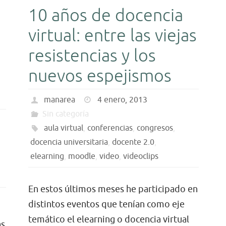
o
10 años de docencia
Ent
virtual: entre las viejas
rec
resistencias y los
nuevos espejismos
Web
del
manarea
4 enero, 2013
proye
Sin categoría
invest
aula virtual
,
conferencias
,
congresos
,
«La
docencia universitaria
,
docente 2.0
,
transf
elearning
,
moodle
,
video
,
videoclips
digital
de
En estos últimos meses he participado en
las
distintos eventos que tenían como eje
titula
temático el elearning o docencia virtual
as