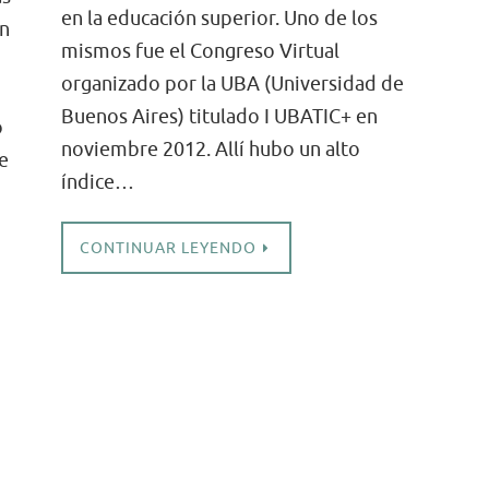
univer
en la educación superior. Uno de los
ón
Libro
mismos fue el Congreso Virtual
«Luces
organizado por la UBA (Universidad de
y
Buenos Aires) titulado I UBATIC+ en
o
sombr
noviembre 2012. Allí hubo un alto
e
de
índice…
la
IA
CONTINUAR LEYENDO
en
la
Educa
Superi
Didáct
para
el