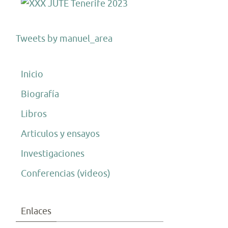
sitarias»
Tweets by manuel_area
as
Inicio
Biografía
Libros
Articulos y ensayos
Investigaciones
ción
Conferencias (videos)
or.
ica
Enlaces