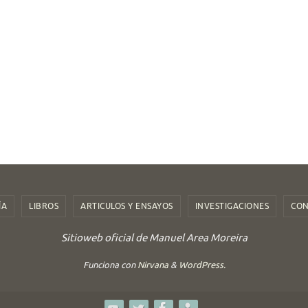
de
La
Lagun
2021
ÍA
LIBROS
ARTICULOS Y ENSAYOS
INVESTIGACIONES
CON
Sitioweb oficial de Manuel Area Moreira
Funciona con
Nirvana
&
WordPress.