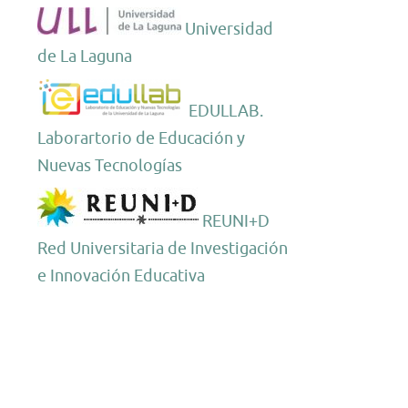
miento
Universidad
»
de La Laguna
EDULLAB.
Laborartorio de Educación y
Nuevas Tecnologías
REUNI+D
das
Red Universitaria de Investigación
acionales
e Innovación Educativa
sitarias
ogía
iva