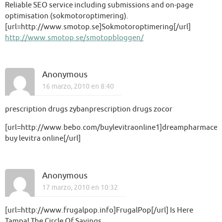
Reliable SEO service including submissions and on-page
optimisation (sokmotoroptimering).
[url=http://www.smotop.se]Sokmotoroptimering[/url]
http://www.smotop.se/smotopbloggen/
Anonymous
16 marzo, 2010 en 8:40
prescription drugs zybanprescription drugs zocor
[url=http://www.bebo.com/buylevitraonline1]dreampharmaceut
buy levitra online[/url]
Anonymous
17 marzo, 2010 en 10:32
[url=http://www.frugalpop.info]FrugalPop[/url] Is Here
Tampa! The Circle Of Savings