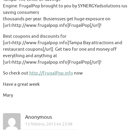
Engine. FrugalPop brought to you by SYNERGYadsolutions ius
saving consumers
thousands per year. Busiensses get huge exposure on
[url=http://www.frugalpop.info]FrugalPop[/url]!
Best coupons and discounts for
[url=http://www.frugalpop.info]Tampa Bay attractions and
restaurant coupons[/url]. Get two for one and money off
everything and anything at
[url=http://www.frugalpop.info]FrugalPop[/url]!
So check out
http://FrugalPop.info
now
Have a great week
Mary
Anonymous
13 febrero, 2013 en 23:08