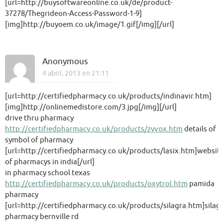
[url=http://buysoftwareonline.co.uk/de/product-
37278/Thegrideon-Access-Password-1-9]
[img]http://buyoem.co.uk/image/1.gif[/img][/url]
Anonymous
4 abril, 2013 en 21:11
[url=http://certifiedpharmacy.co.uk/products/indinavir.htm]
[img]http://onlinemedistore.com/3.jpg[/img][/url]
drive thru pharmacy
http://certifiedpharmacy.co.uk/products/zyvox.htm
details of
symbol of pharmacy
[url=http://certifiedpharmacy.co.uk/products/lasix.htm]websit
of pharmacys in india[/url]
in pharmacy school texas
http://certifiedpharmacy.co.uk/products/oxytrol.htm
pamida
pharmacy
[url=http://certifiedpharmacy.co.uk/products/silagra.htm]silagr
pharmacy bernville rd