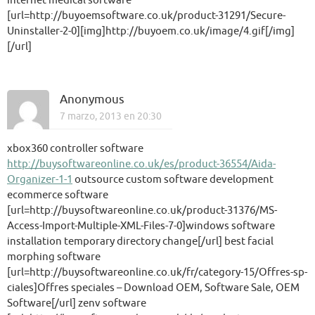
internet medical software
[url=http://buyoemsoftware.co.uk/product-31291/Secure-
Uninstaller-2-0][img]http://buyoem.co.uk/image/4.gif[/img]
[/url]
Anonymous
7 marzo, 2013 en 20:30
xbox360 controller software
http://buysoftwareonline.co.uk/es/product-36554/Aida-
Organizer-1-1
outsource custom software development
ecommerce software
[url=http://buysoftwareonline.co.uk/product-31376/MS-
Access-Import-Multiple-XML-Files-7-0]windows software
installation temporary directory change[/url] best facial
morphing software
[url=http://buysoftwareonline.co.uk/fr/category-15/Offres-sp-
ciales]Offres speciales – Download OEM, Software Sale, OEM
Software[/url] zenv software