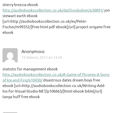
sherry brescia ebook
http://audiobookscollection.co.uk/de/Quicksilver/p30091/
jon
stewart earth ebook
[url=http://audiobookscollection.co.uk/es/Peter-
Fischer/m99352/]free html pdf ebook[/url] project origami free
ebook
Anonymous
15 febrero, 2013 en 14:44
statistic for management ebook
http://audiobookscollection.co.uk/A-Game-of-Thrones-A-Song-
of-Ice-and-Fire/p10430/
disastrous dates dream boys free
ebook [url=http://audiobookscollection.co.uk/Writing-Add-
Ins-for-Visual-Studio-NET/p106663/]html ebook bible[/url]
tanya huff free ebook