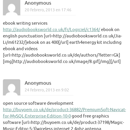
Anonymous
20 febrero, 2013 en 17:46
ebook writing services
http://audiobooksworld.co.uk/fr/Logiciel/c1364/
ebook on
english punctuation [url=http://audiobooksworld.co.uk/Jia-
Li/m61232/]ebook on as 400[/url] earth4energy kit including
ebook and videos
[url=http://audiobooksworld.co.uk/de/authors/?letter=Gk]
[img]http://audiobooksworld.co.uk/image/8.gif[/img][/url]
Anonymous
24 febrero, 2013 en 9:02
open source software development
http://buyoem.co.uk/de/product-36882/PremiumSoft-Navicat-
for-MySQL-Enterprise-Edition-10-0
good free graphics
software [url=http://buyoem.co.uk/de/product-37198/Magic-
Music-Editor-5-3]wireless internet 2.4ghz antenna