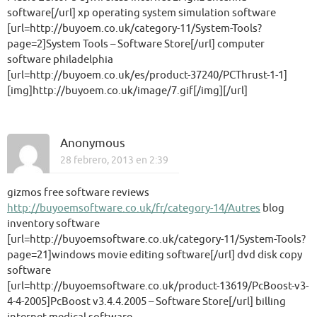
software[/url] xp operating system simulation software
[url=http://buyoem.co.uk/category-11/System-Tools?
page=2]System Tools – Software Store[/url] computer
software philadelphia
[url=http://buyoem.co.uk/es/product-37240/PCThrust-1-1]
[img]http://buyoem.co.uk/image/7.gif[/img][/url]
Anonymous
28 febrero, 2013 en 2:39
gizmos free software reviews
http://buyoemsoftware.co.uk/fr/category-14/Autres
blog
inventory software
[url=http://buyoemsoftware.co.uk/category-11/System-Tools?
page=21]windows movie editing software[/url] dvd disk copy
software
[url=http://buyoemsoftware.co.uk/product-13619/PcBoost-v3-
4-4-2005]PcBoost v3.4.4.2005 – Software Store[/url] billing