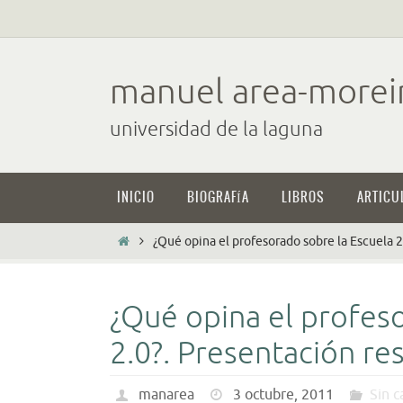
Ir
al
contenido
manuel area-morei
universidad de la laguna
Ir
INICIO
BIOGRAFÍA
LIBROS
ARTICU
al
contenido
Inicio
¿Qué opina el profesorado sobre la Escuela 
¿Qué opina el profes
2.0?. Presentación re
manarea
3 octubre, 2011
Sin c