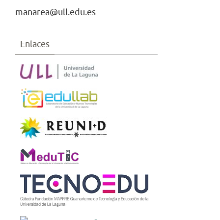
manarea@ull.edu.es
Enlaces