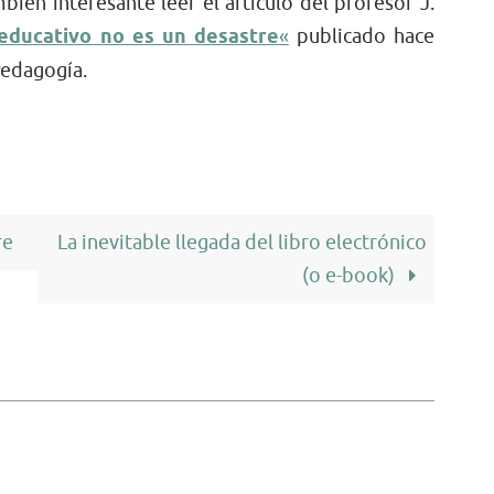
bién interesante leer el artículo del profesor J.
educativo no es un desastre
«
publicado hace
Pedagogía.
re
La inevitable llegada del libro electrónico
(o e-book)