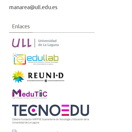
manarea@ull.edu.es
Enlaces