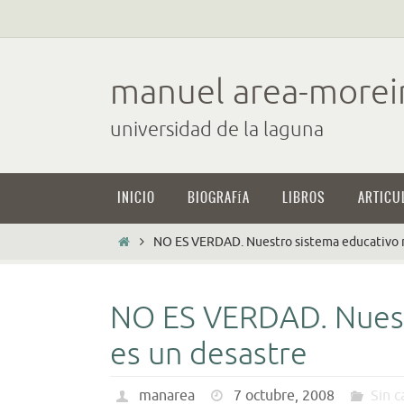
Ir
al
contenido
manuel area-morei
universidad de la laguna
Ir
INICIO
BIOGRAFÍA
LIBROS
ARTICU
al
contenido
Inicio
NO ES VERDAD. Nuestro sistema educativo n
NO ES VERDAD. Nuest
es un desastre
manarea
7 octubre, 2008
Sin c