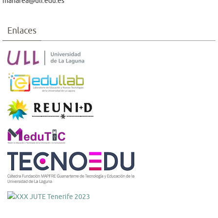
manarea@ull.edu.es
Enlaces