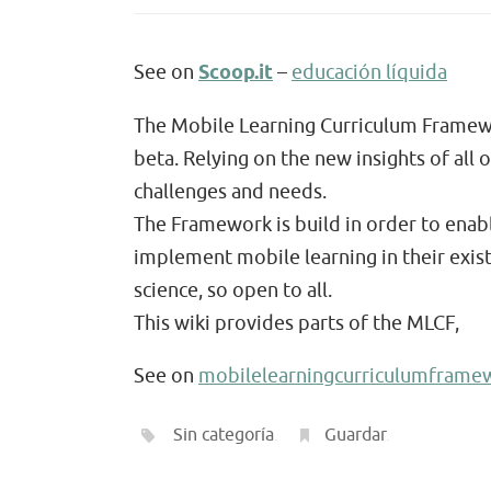
See on
Scoop.it
–
educación líquida
The Mobile Learning Curriculum Framewor
beta. Relying on the new insights of all 
challenges and needs.
The Framework is build in order to enabl
implement mobile learning in their exis
science, so open to all.
This wiki provides parts of the MLCF,
See on
mobilelearningcurriculumframe
Sin categoría
.
Guardar
.