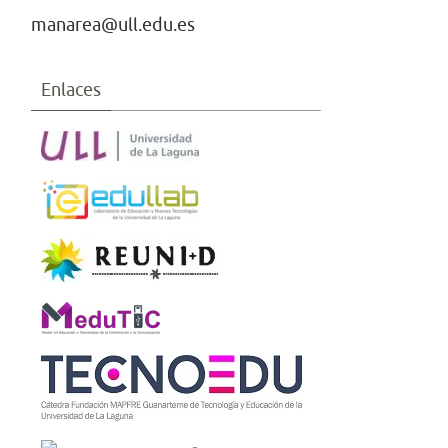
manarea@ull.edu.es
Enlaces