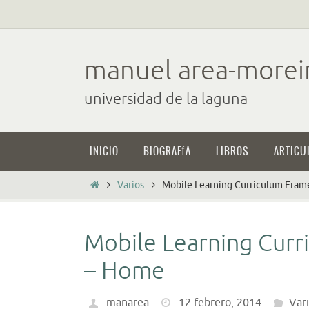
Ir
al
contenido
manuel area-morei
universidad de la laguna
Ir
INICIO
BIOGRAFÍA
LIBROS
ARTICU
al
contenido
Inicio
Varios
Mobile Learning Curriculum Fra
Mobile Learning Cur
– Home
manarea
12 febrero, 2014
Var