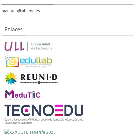
manarea@ull.edu.es
Enlaces