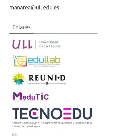
manarea@ull.edu.es
Enlaces