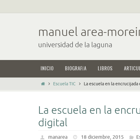
Ir
al
contenido
manuel area-morei
universidad de la laguna
Ir
INICIO
BIOGRAFÍA
LIBROS
ARTICU
al
contenido
Inicio
Escuela TIC
La escuela en la encrucijada 
La escuela en la encr
digital
manarea
18 diciembre, 2015
E