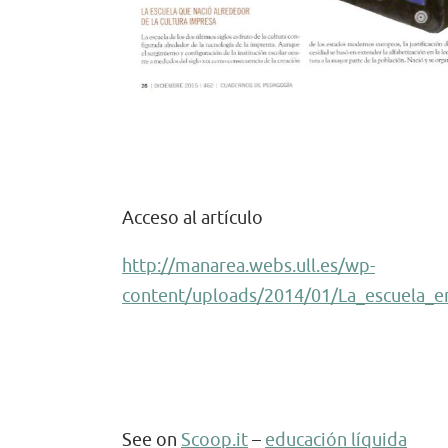
Acceso al artículo
http://manarea.webs.ull.es/wp-
content/uploads/2014/01/La_escuela_en
See on
Scoop.it
–
educación líquida