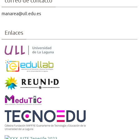
correo de contacto
manarea@ull.edu.es
Enlaces