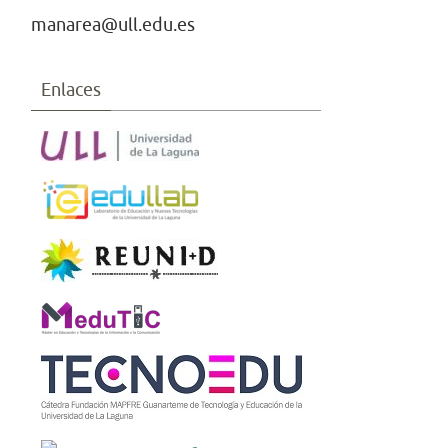
manarea@ull.edu.es
Enlaces