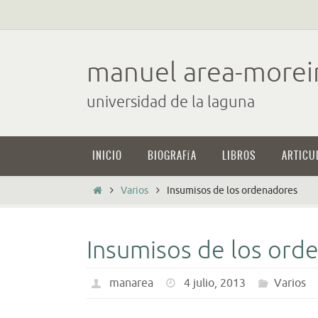
Ir
al
contenido
manuel area-morei
universidad de la laguna
Ir
INICIO
BIOGRAFÍA
LIBROS
ARTICU
al
contenido
Inicio
Varios
Insumisos de los ordenadores
Insumisos de los ord
manarea
4 julio, 2013
Varios