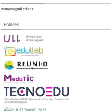
manarea@ull.edu.es
Enlaces