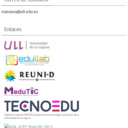
manarea@ull.edu.es
Enlaces