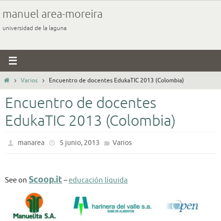
Ir
manuel area-moreira
al
universidad de la laguna
contenido
Inicio
Varios
Encuentro de docentes EdukaTIC 2013 (Colombia)
Encuentro de docentes
EdukaTIC 2013 (Colombia)
manarea
5 junio, 2013
Varios
Scoop.it
See on
–
educación líquida