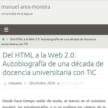
Ir
manuel area-moreira
al
universidad de la laguna
contenido
Inicio
Del HTML a la Web 2.0: Autobiografía de una década de docencia
universitaria con TIC
Del HTML a la Web 2.0:
Autobiografía de una década de
docencia universitaria con TIC
Sin categoría
manarea
28 octubre, 2010
Desde hace tiempo están de moda, al menos en el contexto
español, las autobiografías o si se prefiere los relatos de la