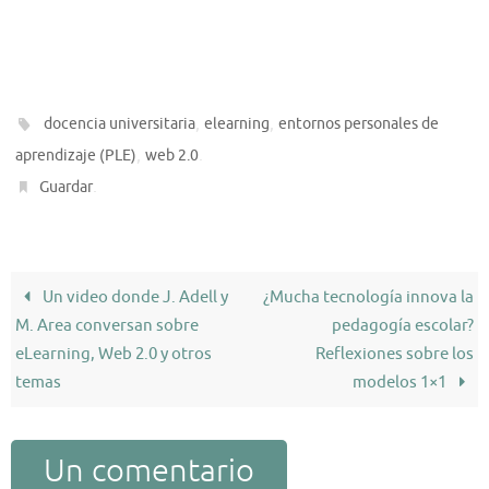
,
,
docencia universitaria
elearning
entornos personales de
,
.
aprendizaje (PLE)
web 2.0
.
Guardar
Un video donde J. Adell y
¿Mucha tecnología innova la
M. Area conversan sobre
pedagogía escolar?
eLearning, Web 2.0 y otros
Reflexiones sobre los
temas
modelos 1×1
Un comentario