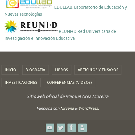
EDULLAB. Laborartorio de Educación y
Nuevas Tecnologías
REUNI+D Red Universitaria de
Investigación e Innovación Educativa
INICIO
BIOGRAFÍA
LIBROS
ARTICULOS Y ENSAYOS
INVESTIGACIONES
CONFERENCIAS (VIDEOS)
Sitioweb oficial de Manuel Area Moreira
Funciona con
Nirvana
&
WordPress.