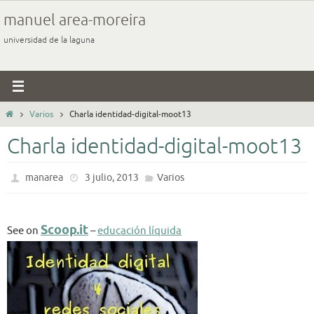
Ir
manuel area-moreira
al
universidad de la laguna
contenido
Inicio
Varios
Charla identidad-digital-moot13
Charla identidad-digital-moot13
manarea
3 julio, 2013
Varios
Scoop.it
See on
–
educación líquida