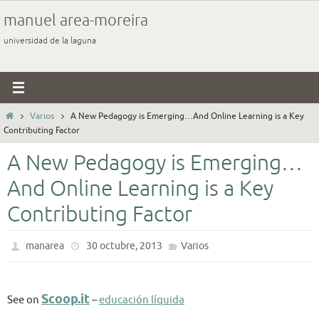
Ir
manuel area-moreira
al
universidad de la laguna
contenido
Inicio
Varios
A New Pedagogy is Emerging…And Online Learning is a Key
Contributing Factor
A New Pedagogy is Emerging…
And Online Learning is a Key
Contributing Factor
manarea
30 octubre, 2013
Varios
Scoop.it
See on
–
educación líquida