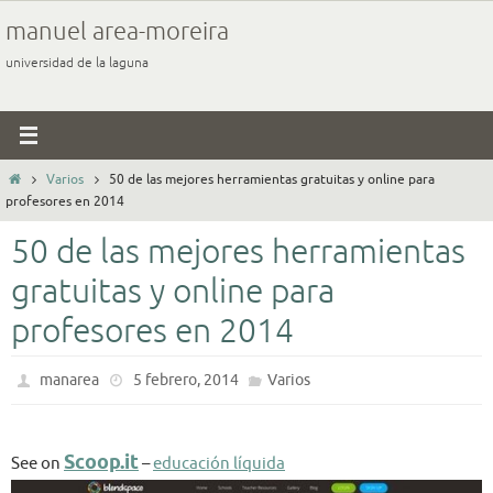
Ir
manuel area-moreira
al
universidad de la laguna
contenido
Inicio
Varios
50 de las mejores herramientas gratuitas y online para
profesores en 2014
50 de las mejores herramientas
gratuitas y online para
profesores en 2014
manarea
5 febrero, 2014
Varios
Scoop.it
See on
–
educación líquida